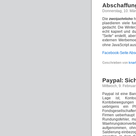
Abschaffung
Donnerstag, 10. Mä
Die
zweijaehrliche
h
plaedieren viele f
gedacht. Die Winter
echt kapiert und d
"Seite" erstellt, a
externen Werbemoeg
ohne JavaScript au
Facebook-Seite Absc
Geschrieben von
knar
Paypal: Sic
Mittwoch, 9. Februa
Paypal ist eine Ban
Lage ist, Kont
Kontobewegungen d
uebrigens ein P
Fondsgesellschafte
Firmen ueberhaupt i
Rundungsfehler, m
Waehrungskonvert
aufgenommen, ohne
Saldierung einbezog