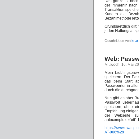
Das ganze ist noch
der immerhin nach 
Transaktion speicher
Kunden die Bezah
Bezahlmethode letz
Grundsaetzlich gilt
jeden Haftungsansp
Geschrieben von
knar
Web: Passwo
Mittwoch, 16. Mai 2
Mein Lieblingsbrow
speichern. Der Pas
das beim Start ab
Passwoerter in alle
durch die durchgaen
Nun gibt es aber Br
Passwort ueberhaup
speichern, ohne ei
Empfehlung einiger 
der Webseite zu
autocomplete="off". 
https://www.owasp
AT-006%29