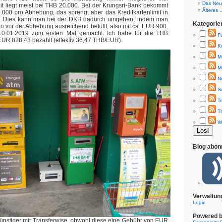
Das Neue
t liegt meist bei THB 20.000. Bei der Krungsri-Bank bekommt
Älteres ..
000 pro Abhebung, das sprengt aber das Kreditkartenlimit in
 Dies kann man bei der DKB dadurch umgehen, indem man
Kategorie
to vor der Abhebung ausreichend befüllt, also mit ca. EUR 900.
0.01.2019 zum ersten Mal gemacht: Ich habe für die THB
F
UR 828,43 bezahlt (effektiv 36,47 THB/EUR).
K
M
M
N
S
T
T
W
Blog abon
Verwaltun
Login
Powered 
ünstiger mit Transferwise, obwohl diese eine Gebühr von EUR