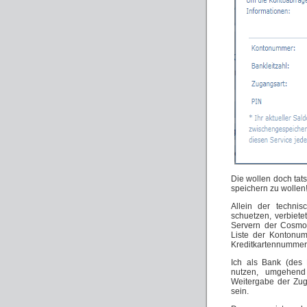
Die wollen doch tat
speichern zu wollen!
Allein der techni
schuetzen, verbiete
Servern der Cosmos
Liste der Kontonum
Kreditkartennummern
Ich als Bank (des 
nutzen, umgehend
Weitergabe der Zuga
sein.