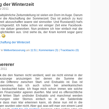
 der Winterzeit
rz 2011
albjährliche Zeitumstellung ist vielen ein Dorn im Auge. Darum
uer die Abschaffung der Sommerzeit. Das ist jedoch zu kurz
zeit abzuschaffen waere viel sinnvoller. Und Russland(!) hat's
urchgesetzt. Ich habe schon vor einiger Zeit eine Facebook-
ber nie dafuer geworben. Nun probiere ich hier einfach mal die
lichkeiten aus. Und siehe da, der Kram kommt sogar ganz
s.
haffung der Winterzeit
f
in
Weltverbesserung
um
11:51
|
Kommentare (3)
|
Trackbacks (0)
hererer
r 2011
k die den Namen nicht verdient, weil sie nicht einmal in der
oauszuege anzuzeigen bei denen die Summe der
ie Differenz zwischen Start- und Endsaldo ist. Das ist
haenomen, das ich auch schon bei amerikanischen
n beobachtet habe. Ich frage mich schon immer, wie solche
m Finanzsektor agieren duerfen. Mal sind es offensichtliche
al fehlen Start- und/oder Endsaldo und manchmal werden
ierungen oder Stornos einfach so in die Saldenliste
 dass man klar erkennen kann, ob diese nun mit in die
en wurden oder nicht. Aber gut, was will man von einem Land