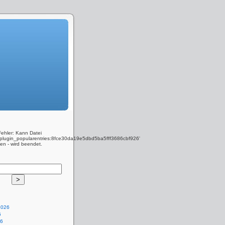
kb129https://transferwise.com/u/frankb129
Fehler: Kann Datei
y_plugin_popularentries:8fce30da19e5dbd5ba5fff3686cbf926'
den - wird beendet.
2026
6
26