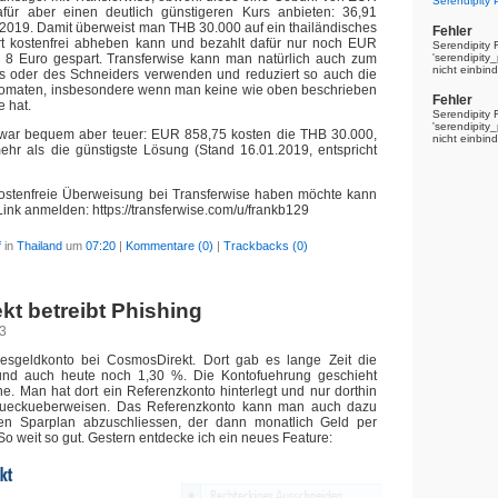
Serendipity
für aber einen deutlich günstigeren Kurs anbieten: 36,91
019. Damit überweist man THB 30.000 auf ein thailändisches
Fehler
t kostenfrei abheben kann und bezahlt dafür nur noch EUR
Serendipity 
r 8 Euro gespart. Transferwise kann man natürlich auch zum
'serendipit
nicht einbin
s oder des Schneiders verwenden und reduziert so auch die
maten, insbesondere wenn man keine wie oben beschrieben
Fehler
e hat.
Serendipity 
'serendipit
zwar bequem aber teuer: EUR 858,75 kosten die THB 30.000,
nicht einbin
ehr als die günstigste Lösung (Stand 16.01.2019, entspricht
kostenfreie Überweisung bei Transferwise haben möchte kann
Link anmelden: https://transferwise.com/u/frankb129
f
in
Thailand
um
07:20
|
Kommentare (0)
|
Trackbacks (0)
t betreibt Phishing
13
gesgeldkonto bei CosmosDirekt. Dort gab es lange Zeit die
und auch heute noch 1,30 %. Die Kontofuehrung geschieht
ine. Man hat dort ein Referenzkonto hinterlegt und nur dorthin
ueckueberweisen. Das Referenzkonto kann man auch dazu
n Sparplan abzuschliessen, der dann monatlich Geld per
 So weit so gut. Gestern entdecke ich ein neues Feature: