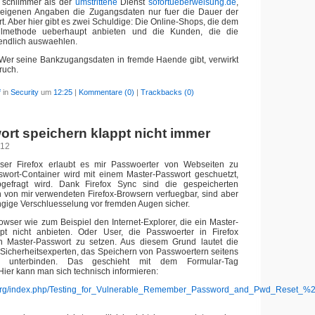
 schlimmer als der
umstrittene
Dienst
sofortueberweisung.de
,
eigenen Angaben die Zugangsdaten nur fuer die Dauer der
t. Aber hier gibt es zwei Schuldige: Die Online-Shops, die dem
lmethode ueberhaupt anbieten und die Kunden, die die
endlich auswaehlen.
: Wer seine Bankzugangsdaten in fremde Haende gibt, verwirkt
ruch.
f
in
Security
um
12:25
|
Kommentare (0)
|
Trackbacks (0)
rt speichern klappt nicht immer
012
ser Firefox erlaubt es mir Passwoerter von Webseiten zu
swort-Container wird mit einem Master-Passwort geschuetzt,
gefragt wird. Dank Firefox Sync sind die gespeicherten
n von mir verwendeten Firefox-Browsern verfuegbar, sind aber
gige Verschluesselung vor fremden Augen sicher.
owser wie zum Beispiel den Internet-Explorer, die ein Master-
t nicht anbieten. Oder User, die Passwoerter in Firefox
n Master-Passwort zu setzen. Aus diesem Grund lautet die
Sicherheitsexperten, das Speichern von Passwoertern seitens
 unterbinden. Das geschieht mit dem Formular-Tag
Hier kann man sich technisch informieren:
.org/index.php/Testing_for_Vulnerable_Remember_Password_and_Pwd_Reset_