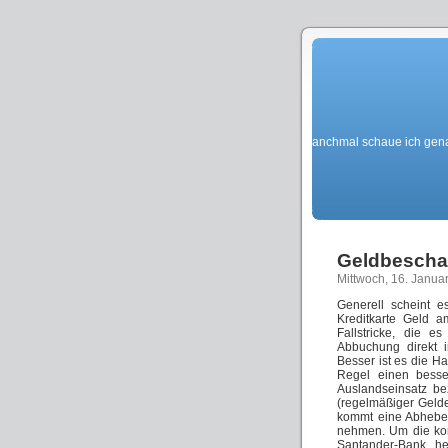
Manchmal schaue ich gena
Geldbeschaf
Mittwoch, 16. Janua
Generell scheint e
Kreditkarte Geld 
Fallstricke, die 
Abbuchung direkt 
Besser ist es die H
Regel einen bess
Auslandseinsatz be
(regelmäßiger Geld
kommt eine Abhebeg
nehmen. Um die kom
Santander-Bank he