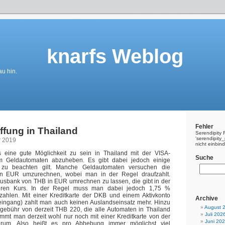
https://transferwise.com/u/fran
knarfs Weblog
u hin.
Fehler
fung in Thailand
Serendipity 
'serendipit
r 2019
nicht einbin
s eine gute Möglichkeit zu sein in Thailand mit der VISA-
Suche
am Geldautomaten abzuheben. Es gibt dabei jedoch einige
es zu beachten gilt. Manche Geldautomaten versuchen die
in EUR umzurechnen, wobei man in der Regel draufzahlt.
ausbank von THB in EUR umrechnen zu lassen, die gibt in der
eren Kurs. In der Regel muss man dabei jedoch 1,75 %
zahlen. Mit einer Kreditkarte der DKB und einem Aktivkonto
Archive
eingang) zahlt man auch keinen Auslandseinsatz mehr. Hinzu
August 
ebühr von derzeit THB 220, die alle Automaten in Thailand
Juli 202
mt man derzeit wohl nur noch mit einer Kreditkarte von der
Juni 20
rum. Also heißt es pro Abhebung immer möglichst viel