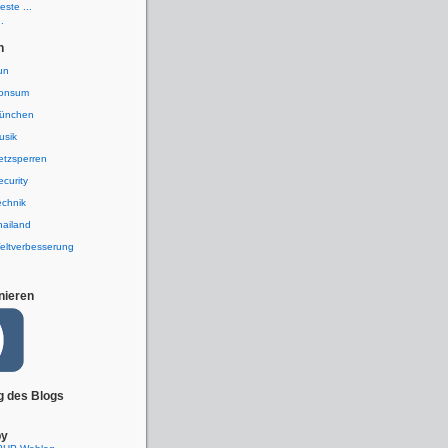
ste ...
.
n
un
onsum
ünchen
usik
etzsperren
ecurity
echnik
hailand
eltverbesserung
nieren
g des Blogs
by