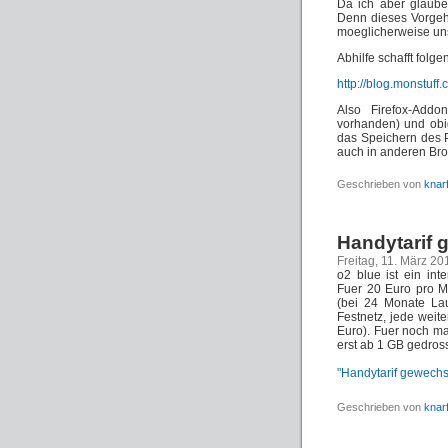
Da ich aber glaube
Denn dieses Vorgeh
moeglicherweise uns
Abhilfe schafft fol
http://blog.monstuf
Also Firefox-Addo
vorhanden) und obig
das Speichern des 
auch in anderen Br
Geschrieben von
knar
Handytarif 
Freitag, 11. März 20
o2 blue ist ein int
Fuer 20 Euro pro Mo
(bei 24 Monate Lau
Festnetz, jede weit
Euro). Fuer noch m
erst ab 1 GB gedross
"Handytarif gewechse
Geschrieben von
knar