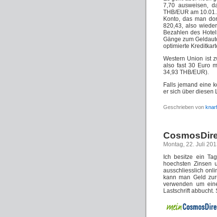
7,70 ausweisen, da
THB/EUR am 10.01.2
Konto, das man dor
820,43, also wiede
Bezahlen des Hotel
Gänge zum Geldauto
optimierte Kreditkart
Western Union ist 
also fast 30 Euro m
34,93 THB/EUR).
Falls jemand eine 
er sich über diesen 
Geschrieben von
knar
CosmosDirek
Montag, 22. Juli 20
Ich besitze ein Ta
hoechsten Zinsen 
ausschliesslich onl
kann man Geld zur
verwenden um eine
Lastschrift abbucht.