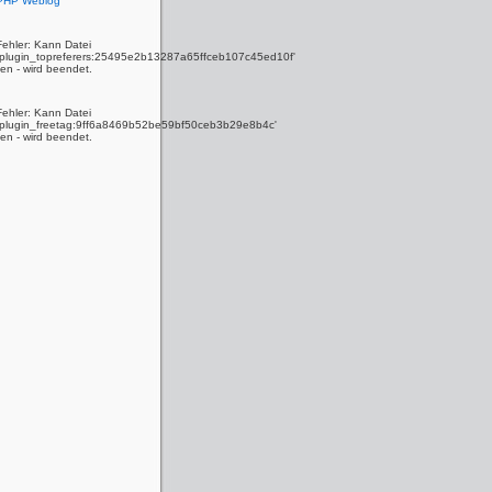
 PHP Weblog
Fehler: Kann Datei
y_plugin_topreferers:25495e2b13287a65ffceb107c45ed10f'
den - wird beendet.
Fehler: Kann Datei
y_plugin_freetag:9ff6a8469b52be59bf50ceb3b29e8b4c'
den - wird beendet.