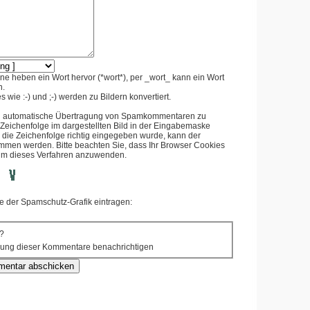
e heben ein Wort hervor (*wort*), per _wort_ kann ein Wort
n.
 wie :-) und ;-) werden zu Bildern konvertiert.
d automatische Übertragung von Spamkommentaren zu
e Zeichenfolge im dargestellten Bild in der Eingabemaske
 die Zeichenfolge richtig eingegeben wurde, kann der
en werden. Bitte beachten Sie, dass Ihr Browser Cookies
 um dieses Verfahren anzuwenden.
ge der Spamschutz-Grafik eintragen:
?
erung dieser Kommentare benachrichtigen