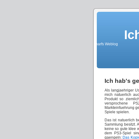
Ic
knarfs Weblog
Ich hab's ge
Als langjaehriger Us
mich natuerlich au
Produkt so ziemlic
versprochene PS
Markteinfuehrung ge
Spiele spielen.
Das ist natuerlich 
Sammlung besitzt. 
keine so gute Idee 
dem PS3-Spiel sing
gaengeln:
Das Kopie