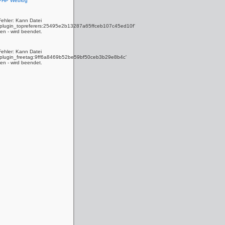
 PHP Weblog
Fehler: Kann Datei
y_plugin_topreferers:25495e2b13287a65ffceb107c45ed10f'
den - wird beendet.
Fehler: Kann Datei
y_plugin_freetag:9ff6a8469b52be59bf50ceb3b29e8b4c'
den - wird beendet.