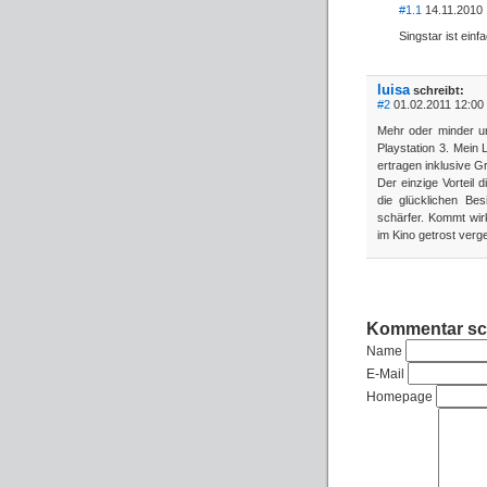
#1.1
14.11.2010 
Singstar ist einf
luisa
schreibt:
#2
01.02.2011 12:00 
Mehr oder minder unf
Playstation 3. Mein
ertragen inklusive G
Der einzige Vorteil 
die glücklichen Bes
schärfer. Kommt wir
im Kino getrost verg
Kommentar sc
Name
E-Mail
Homepage