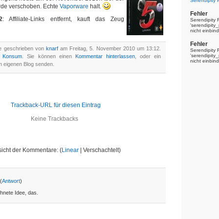
Serendipity
de verschoben. Echte
Vaporware
halt.
Fehler
2
: Affiliate-Links entfernt, kauft das Zeug
Serendipity 
'serendipit
nicht einbin
Fehler
de geschrieben von
knarf
am Freitag, 5. November 2010 um 13:12.
Serendipity 
'serendipit
n
Konsum
. Sie können einen
Kommentar hinterlassen
, oder ein
nicht einbin
 eigenen Blog senden.
Trackback-URL für diesen Eintrag
Keine Trackbacks
icht der Kommentare: (
Linear
| Verschachtelt)
(
Antwort
)
hnete Idee, das.