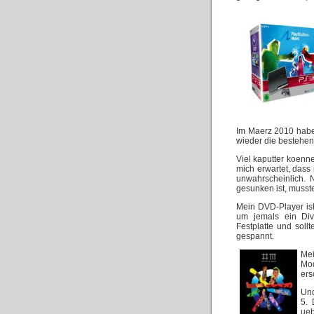
Im Maerz 2010 habe
wieder die bestehen
Viel kaputter koenn
mich erwartet, dass
unwahrscheinlich.
gesunken ist, musst
Mein DVD-Player ist
um jemals ein Div
Festplatte und soll
gespannt.
Mei
Mod
ers
Und
5. 
ueb