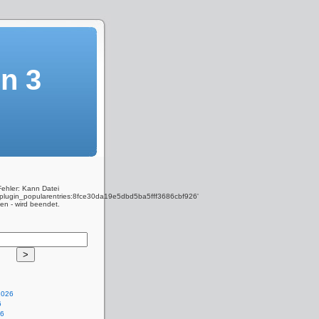
on 3
Fehler: Kann Datei
y_plugin_popularentries:8fce30da19e5dbd5ba5fff3686cbf926'
den - wird beendet.
2026
6
26