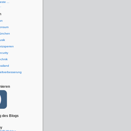
ste ...
.
n
un
onsum
ünchen
usik
etzsperren
ecurity
echnik
hailand
eltverbesserung
nieren
g des Blogs
by