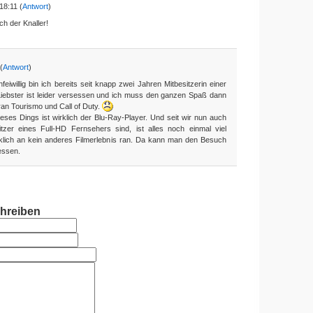
18:11 (
Antwort
)
ach der Knaller!
(
Antwort
)
eiwillig bin ich bereits seit knapp zwei Jahren Mitbesitzerin einer
 Liebster ist leider versessen und ich muss den ganzen Spaß dann
ran Tourismo und Call of Duty.
dieses Dings ist wirklich der Blu-Ray-Player. Und seit wir nun auch
itzer eines Full-HD Fernsehers sind, ist alles noch einmal viel
klich an kein anderes Filmerlebnis ran. Da kann man den Besuch
essen.
hreiben