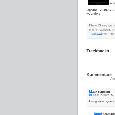
wur
Update 2010-12-0
woanders!
Dieser Eintrag wur
und ist abgelegt i
Trackback
von Ihrem
Trackbacks
Kommentare
Ans
Maex
schreibt:
#1
13.11.2010 20:50 
Eine ganz ausgezeic
knarf
schreibt: