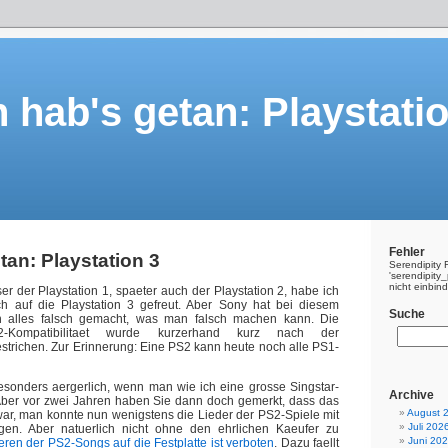
h hab's getan: Playstati
Fehler
tan: Playstation 3
Serendipity 
'serendipit
nicht einbin
er der Playstation 1, spaeter auch der Playstation 2, habe ich
ch auf die Playstation 3 gefreut. Aber Sony hat bei diesem
Suche
h alles falsch gemacht, was man falsch machen kann. Die
2-Kompatibilitaet wurde kurzerhand kurz nach der
strichen. Zur Erinnerung: Eine PS2 kann heute noch alle PS1-
besonders aergerlich, wenn man wie ich eine grosse Singstar-
Archive
Aber vor zwei Jahren haben Sie dann doch gemerkt, dass das
August 
war, man konnte nun wenigstens die Lieder der PS2-Spiele mit
Juli 202
en. Aber natuerlich nicht ohne den ehrlichen Kaeufer zu
Juni 20
ren der PS2-Songs auf die Festplatte ist verboten
. Dazu faellt