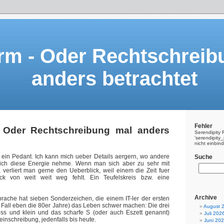
rm - Oder Rechtschreib
anders betrachtet
Fehler
 Oder Rechtschreibung mal anders
Serendipity 
'serendipit
nicht einbin
e ein Pedant. Ich kann mich ueber Details aergern, wo andere
Suche
 ich diese Energie nehme. Wenn man sich aber zu sehr mit
t, verliert man gerne den Ueberblick, weil einem die Zeit fuer
ick von weit weit weg fehlt. Ein Teufelskreis bzw. eine
Archive
rache hat sieben Sonderzeichen, die einem IT-ler der ersten
Fall eben die 80er Jahre) das Leben schwer machen: Die drei
August 
oss und klein und das scharfe S (oder auch Eszett genannt)
Juli 202
leinschreibung, jedenfalls bis heute.
Juni 20