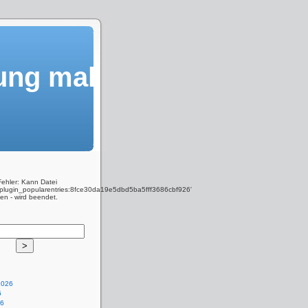
ung mal
Fehler: Kann Datei
y_plugin_popularentries:8fce30da19e5dbd5ba5fff3686cbf926'
den - wird beendet.
2026
6
26