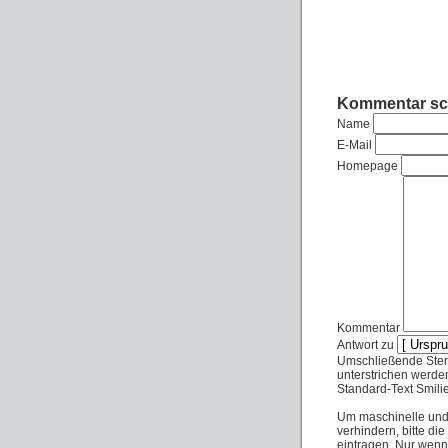
Kommentar sc
Name
E-Mail
Homepage
Kommentar
Antwort zu
Umschließende Stern
unterstrichen werde
Standard-Text Smilies
Um maschinelle un
verhindern, bitte di
eintragen. Nur wenn