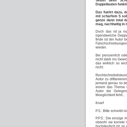
Selbst beim Schi
Doppellauten funkti
Das fuehrt dazu, 
mit scharfem S sob
ganze dann total d
mag, nachhaltig in
Doch das ist ja nu
irgendwelche Deppe
finde ist der Autor 
Falschschreibungen 
wieder.
Bei persoenlich ode
nicht stark ins Gewic
das wirklich so wi
nicht.
Rechtschreibdiskuss
Autor zu diffamiere
jemand genau so den
einem das Thema wi
Autor die Gelegen
Moeglichkeit fehlt...
Knarf
P.S.: Bitte schreibt 
P.P.S.: Die einzige
obwohl sie korrekt 
hochdeutsch ist, so 