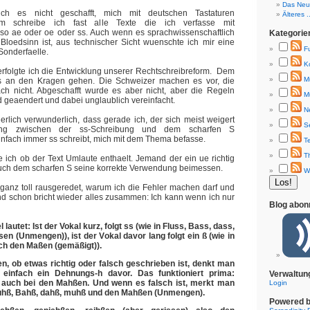
Das Neue
ch es nicht geschafft, mich mit deutschen Tastaturen
Älteres ..
um schreibe ich fast alle Texte die ich verfasse mit
so ae oder oe oder ss. Auch wenn es sprachwissenschaftlich
Kategorie
r Bloedsinn ist, aus technischer Sicht wuenschte ich mir eine
F
Sonderfaelle.
K
rfolgte ich die Entwicklung unserer Rechtschreibreform. Dem
M
es an den Kragen gehen. Die Schweizer machen es vor, die
ch nicht. Abgeschafft wurde es aber nicht, aber die Regeln
M
geaendert und dabei unglaublich vereinfacht.
N
erlich verwunderlich, dass gerade ich, der sich meist weigert
S
ung zwischen der ss-Schreibung und dem scharfen S
fach immer ss schreibt, mich mit dem Thema befasse.
T
T
ich ob der Text Umlaute enthaelt. Jemand der ein ue richtig
auch dem scharfen S seine korrekte Verwendung beimessen.
W
 ganz toll rausgeredet, warum ich die Fehler machen darf und
nd schon bricht wieder alles zusammen: Ich kann wenn ich nur
Blog abon
 lautet: Ist der Vokal kurz, folgt ss (wie in Fluss, Bass, dass,
n (Unmengen)), ist der Vokal davor lang folgt ein ß (wie in
ch den Maßen (gemäßigt)).
en, ob etwas richtig oder falsch geschrieben ist, denkt man
einfach ein Dehnungs-h davor. Das funktioniert prima:
Verwaltun
 auch bei den Mahßen. Und wenn es falsch ist, merkt man
Login
luhß, Bahß, dahß, muhß und den Mahßen (Unmengen).
Powered 