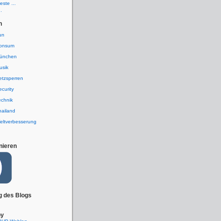
ste ...
.
n
un
onsum
ünchen
usik
etzsperren
ecurity
echnik
hailand
eltverbesserung
nieren
g des Blogs
by