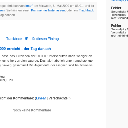
Serendipity
e geschrieben von
knarf
am Mittwoch, 6. Mai 2009 um 03:01. und ist
Fehler
ren
. Sie können einen
Kommentar hinterlassen
, oder ein
Trackback
Serendipity 
log senden.
'serendipit
nicht einbin
Fehler
Serendipity 
'serendipit
nicht einbin
Trackback-URL für diesen Eintrag
000 erreicht - der Tag danach
 dass das Erreichen der 50.000 Unterschriften nach weniger als
enecho hervorrufen wuerde. Deshalb habe ich unten angehaengte
g hinweg gesammelt.Die Argumente der Gegner sind haufenweise
log
 09, 01:03
icht der Kommentare: (
Linear
| Verschachtelt)
Noch keine Kommentare