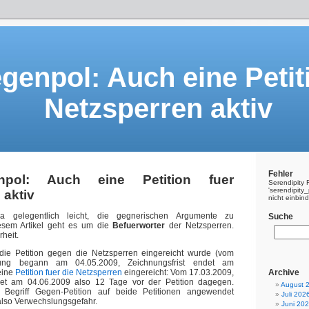
genpol: Auch eine Petit
Netzsperren aktiv
Fehler
pol: Auch eine Petition fuer
Serendipity 
'serendipit
 aktiv
nicht einbin
a gelegentlich leicht, die gegnerischen Argumente zu
Suche
esem Artikel geht es um die
Befuerworter
der Netzsperren.
heit.
die Petition gegen die Netzsperren eingereicht wurde (vom
hung begann am 04.05.2009, Zeichnungsfrist endet am
eine
Petition fuer die Netzsperren
eingereicht: Vom 17.03.2009,
Archive
det am 04.06.2009 also 12 Tage vor der Petition dagegen.
August 
Begriff Gegen-Petition auf beide Petitionen angewendet
Juli 202
also Verwechslungsgefahr.
Juni 20