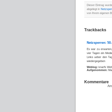
Dieser Eintrag wurd
abgelegt in
Netzsper
von Ihrem eigenen B
Trackbacks
Netzsperren: 50.
Es war zu erwarten,
vier Tagen ein Medi
Links ueber den Ta
wiedergegeben
Weblog:
knarfs Web
Aufgenommen:
Mai
Kommentare
Ans