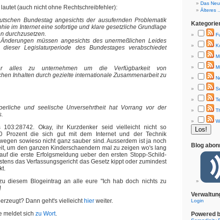
Das Neue
n lautet (auch nicht ohne Rechtschreibfehler):
Älteres ..
utschen Bundestag angesichts der ausufernden Problematik
Kategorie
hie im Internet eine sofortige und klare gesetzliche Grundlage
 durchzusetzen.
F
n Änderungen müssen angesichts des unermeßlichen Leides
K
 dieser Legislaturperiode des Bundestages verabschiedet
M
M
ner alles zu unternehmen um die Verfügbarkeit von
hen Inhalten durch gezielte internationale Zusammenarbeit zu
N
S
T
erliche und seelische Unversehrtheit hat Vorrang vor der
T
s.
W
103:28742. Okay, ihr Kurzdenker seid vielleicht nicht so
0 Prozent die sich gut mit dem Internet und der Technik
egen sowieso nicht ganz sauber sind. Ausserdem ist ja noch
Blog abon
eit, um den ganzen Kinderschaendern mal zu zeigen wo's lang
auf die erste Erfolgsmeldung ueber den ersten Stopp-Schild-
estens das Verfassungsgericht das Gesetz kippt oder zumindest
t.
 zu diesem Blogeintrag an alle eure "Ich hab doch nichts zu
!
Verwaltun
erzeugt? Dann geht's vielleicht
hier
weiter.
Login
e meldet sich
zu Wort
.
Powered 