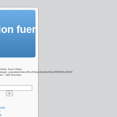
ion fuer
Fehler: Kann Datei
y_plugin_popularentries:8fce30da19e5dbd5ba5fff3686cbf926'
den - wird beendet.
2026
6
26