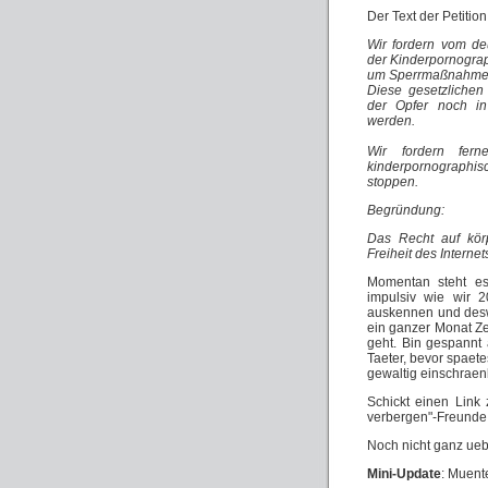
Der Text der Petitio
Wir fordern vom de
der Kinderpornograp
um Sperrmaßnahmen
Diese gesetzliche
der Opfer noch in
werden.
Wir fordern fer
kinderpornographisc
stoppen.
Begründung:
Das Recht auf körp
Freiheit des Internet
Momentan steht es 
impulsiv wie wir 2
auskennen und desw
ein ganzer Monat Z
geht. Bin gespannt 
Taeter, bevor spaet
gewaltig einschraenk
Schickt einen Link
verbergen"-Freunde
Noch nicht ganz ueb
Mini-Update
: Muent