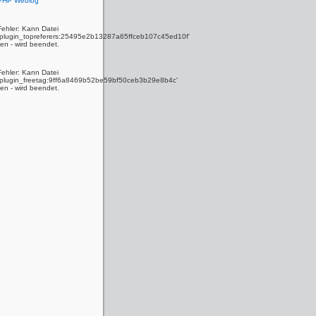
 PHP Weblog
Fehler: Kann Datei
y_plugin_topreferers:25495e2b13287a65ffceb107c45ed10f'
den - wird beendet.
Fehler: Kann Datei
y_plugin_freetag:9ff6a8469b52be59bf50ceb3b29e8b4c'
den - wird beendet.