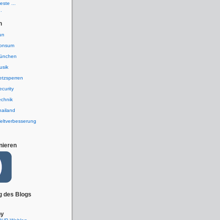
ste ...
.
n
un
onsum
ünchen
usik
etzsperren
ecurity
echnik
hailand
eltverbesserung
nieren
g des Blogs
by