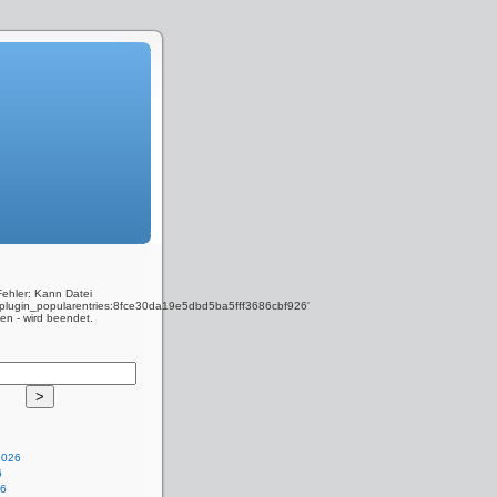
Fehler: Kann Datei
y_plugin_popularentries:8fce30da19e5dbd5ba5fff3686cbf926'
den - wird beendet.
2026
6
26