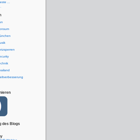
ste ...
.
n
un
onsum
ünchen
usik
etzsperren
ecurity
echnik
hailand
eltverbesserung
nieren
g des Blogs
by