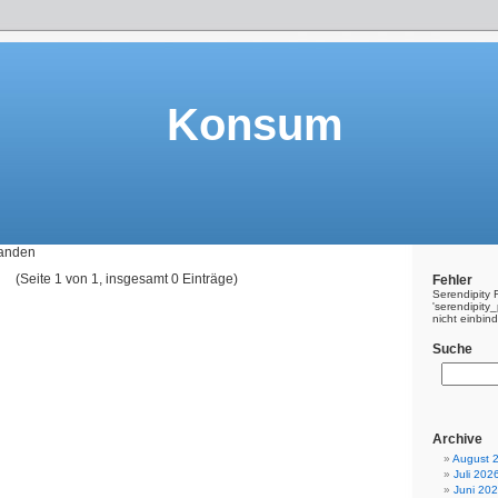
Konsum
handen
(Seite 1 von 1, insgesamt 0 Einträge)
Fehler
Serendipity 
'serendipit
nicht einbin
Suche
Archive
August 
Juli 202
Juni 20