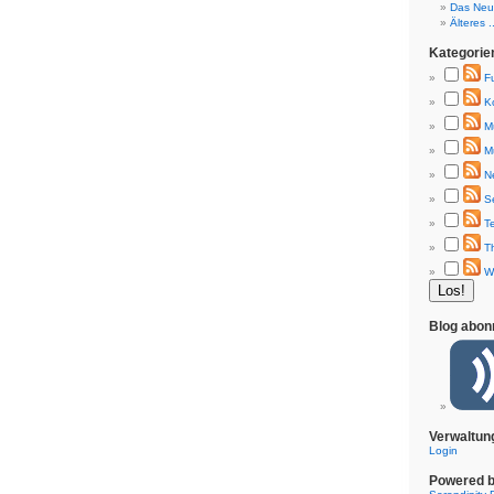
Das Neue
Älteres ..
Kategorie
F
K
M
M
N
S
T
T
W
Blog abon
Verwaltun
Login
Powered 